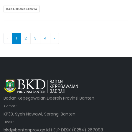
BACA SELENGKAPNYA
‹
1
2
3
4
›
Badan Kepegawaian Daerah Provinsi Banten
Alamat :
KP3B, Syeh Nawawi, Serang, Banten
Email :
bkd@bantenprov.go.id HELP DESK (0254) 267098