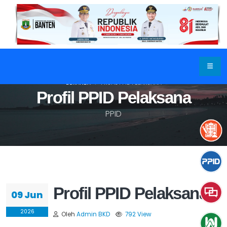
BERANDA
PROFIL PPID PELAKSANA
Profil PPID Pelaksana
PPID
Profil PPID Pelaksana
09 Jun
2026
Oleh
Admin BKD
792 View