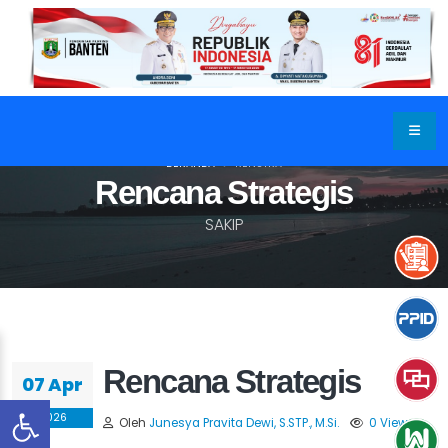
BERANDA
RENSTRA
Rencana Strategis
SAKIP
Rencana Strategis
07 Apr
2026
Oleh
Junesya Pravita Dewi, S.STP., M.Si.
0 View