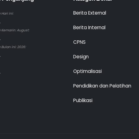
Berita External
Hari ini:
.
Berita Internal
 Kemarin: August:
.
CPNS
Bulan ini: 2026:
.
Design
Optimalisasi
.
Pendidikan dan Pelatihan
Publikasi