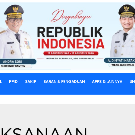
BERANDA
BERITA & ARTIKEL
CPNS
L
PPID
SAKIP
SARAN & PENGADUAN
APPS & LAINNYA
U