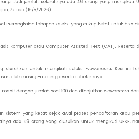
orang. Jadi jumlah seluruhnya ada 46 orang yang mengikuti UP
ian, Selasa (19/5/2026).
ti serangkaian tahapan seleksi yang cukup ketat untuk bisa d
asis komputer atau Computer Assisted Test (CAT). Peserta d
g diarahkan untuk mengikuti seleksi wawancara. Sesi ini f
usun oleh masing-masing peserta sebelumnya.
menit dengan jumlah soal 100 dan dilanjutkan wawancara dar
 sistem yang ketat sejak awal proses pendaftaran atau pe
lnya ada 48 orang yang diusulkan untuk mengikuti UPKP, n