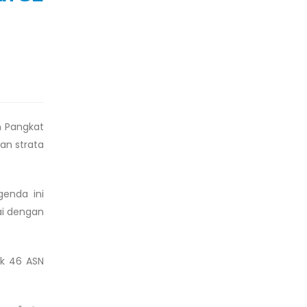
n Pangkat
an strata
enda ini
ai dengan
ak 46 ASN