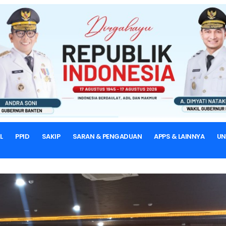
BERANDA
BERITA & ARTIKEL
Berita External
L
PPID
SAKIP
SARAN & PENGADUAN
APPS & LAINNYA
U