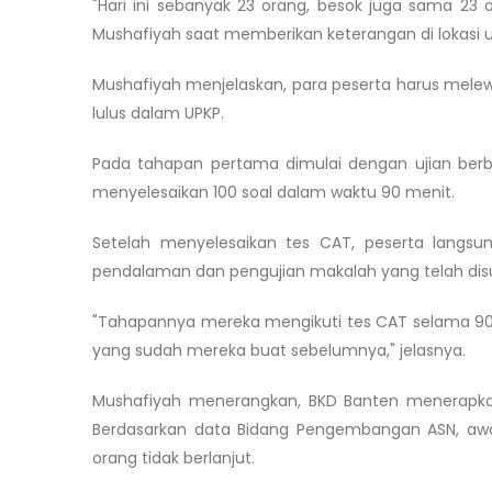
"Hari ini sebanyak 23 orang, besok juga sama 23 
Mushafiyah saat memberikan keterangan di lokasi uj
Mushafiyah menjelaskan, para peserta harus melewa
lulus dalam UPKP.
Pada tahapan pertama dimulai dengan ujian berb
menyelesaikan 100 soal dalam waktu 90 menit.
Setelah menyelesaikan tes CAT, peserta langsun
pendalaman dan pengujian makalah yang telah dis
"Tahapannya mereka mengikuti tes CAT selama 90 
yang sudah mereka buat sebelumnya," jelasnya.
Mushafiyah menerangkan, BKD Banten menerapkan
Berdasarkan data Bidang Pengembangan ASN, awa
orang tidak berlanjut.