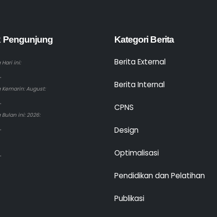
ik Pengunjung
Kategori Berita
Berita External
Hari ini:
.
Berita Internal
 Kemarin: August:
.
CPNS
Bulan ini: 2026:
.
Design
Optimalisasi
.
Pendidikan dan Pelatihan
Publikasi