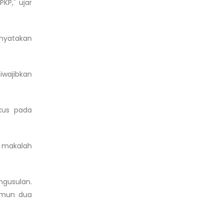
KP," ujar
inyatakan
iwajibkan
okus pada
i makalah
ngusulan.
amun dua