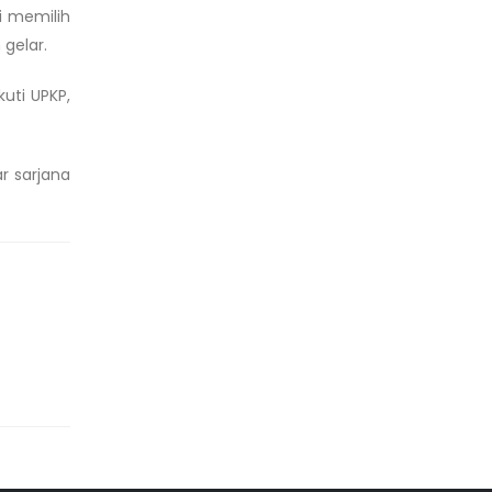
i memilih
gelar.
uti UPKP,
r sarjana